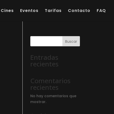
Cines
Eventos
Tarifas
Contacto
FAQ
Buscar
Entradas
recientes
Comentarios
recientes
No hay comentarios que
mostrar.