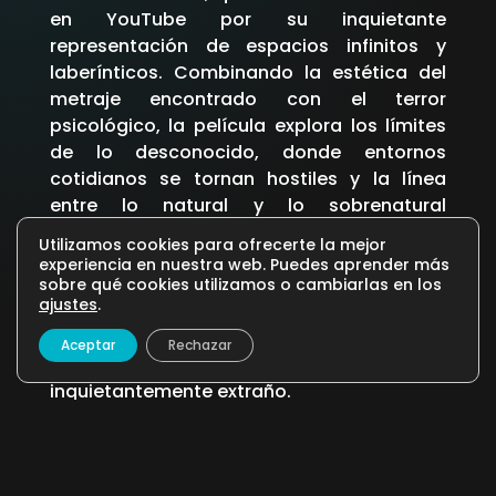
en YouTube por su inquietante
representación de espacios infinitos y
laberínticos. Combinando la estética del
metraje encontrado con el terror
psicológico, la película explora los límites
de lo desconocido, donde entornos
cotidianos se tornan hostiles y la línea
entre lo natural y lo sobrenatural
desaparece. Cada fragmento de vídeo
Utilizamos cookies para ofrecerte la mejor
desvela nuevas capas de horror,
experiencia en nuestra web. Puedes aprender más
sumergiendo al espectador en un mundo
sobre qué cookies utilizamos o cambiarlas en los
ajustes
.
laberíntico y desasosegante, donde la
sensación de amenaza acecha en cada
Aceptar
Rechazar
sombra y lo familiar se vuelve
inquietantemente extraño.
16
110
Terror, Misterio, Ciencia ficción