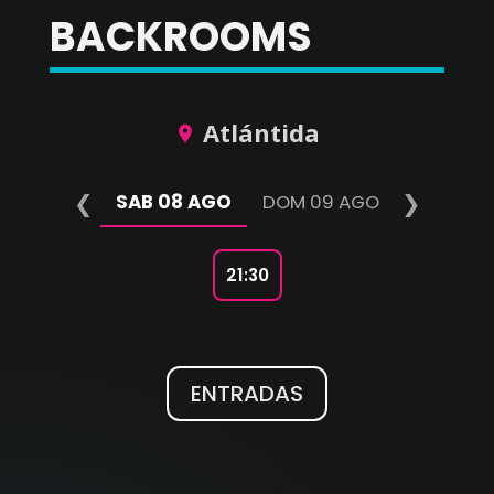
BACKROOMS
Atlántida
❮
❯
SAB 08 AGO
DOM 09 AGO
21:30
ENTRADAS