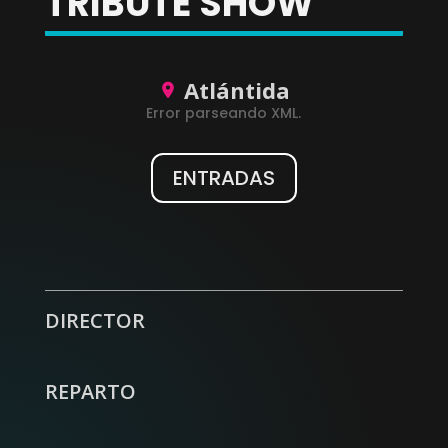
TRIBUTE SHOW
Atlántida
Error parseando XML.
ENTRADAS
WhatsApp
Facebook
X
DIRECTOR
REPARTO