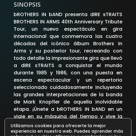
SINOPSIS
bROTHERS iN bAND presenta dIRE sTRAITS
BROTHERS IN ARMS 40th Anniversary Tribute
Tour, un nuevo espectáculo en gira
internacional que conmemora las cuatro
décadas del icónico álbum Brothers In
Arms y su posterior tour, recreando con
todo detalle la impresionante gira que llevó
a dIRE sTRAITS a conquistar el mundo
durante 1985 y 1986, con una puesta en
escena espectacular y un repertorio
seleccionado cuidadosamente incluyendo
las grandes interpretaciones de la banda
de Mark Knopfler de aquella inolvidable
etapa. ¡Únete a bROTHERS iN bAND en un
viaje en su máquina del tiempo y vive la
experiencia dIRE sTRAITS como nunca
Utilizamos cookies para ofrecerte la mejor
antes!
experiencia en nuestra web. Puedes aprender más