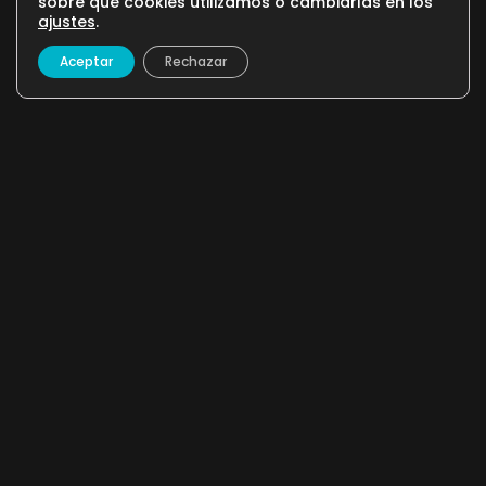
sobre qué cookies utilizamos o cambiarlas en los
ajustes
.
TP
130
MUSICAL
Aceptar
Rechazar