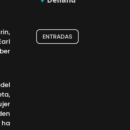
in,
ENTRADAS
arl
ber
WhatsApp
Facebook
X
del
ta,
jer
den
 ha