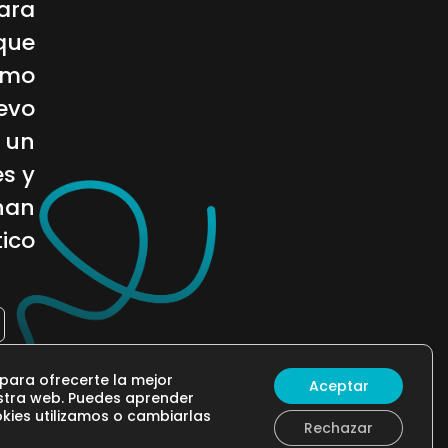
ara
que
imo
evo
 un
es y
han
ico
 para ofrecerte la mejor
Aceptar
stra web. Puedes aprender
ies utilizamos o cambiarlas
Rechazar